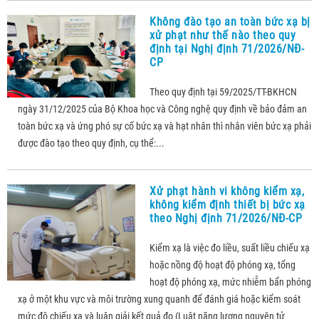
Không đào tạo an toàn bức xạ bị
xử phạt như thế nào theo quy
định tại Nghị định 71/2026/NĐ-
CP
Theo quy định tại 59/2025/TT-BKHCN
ngày 31/12/2025 của Bộ Khoa học và Công nghệ quy định về bảo đảm an
toàn bức xạ và ứng phó sự cố bức xạ và hạt nhân thì nhân viên bức xạ phải
được đào tạo theo quy định, cụ thể:...
Xử phạt hành vi không kiểm xạ,
không kiểm định thiết bị bức xạ
theo Nghị định 71/2026/NĐ-CP
Kiểm xạ là việc đo liều, suất liều chiếu xạ
hoặc nồng độ hoạt độ phóng xạ, tổng
hoạt độ phóng xạ, mức nhiễm bẩn phóng
xạ ở một khu vực và môi trường xung quanh để đánh giá hoặc kiểm soát
mức độ chiếu xạ và luận giải kết quả đo (Luật năng lượng nguyên tử