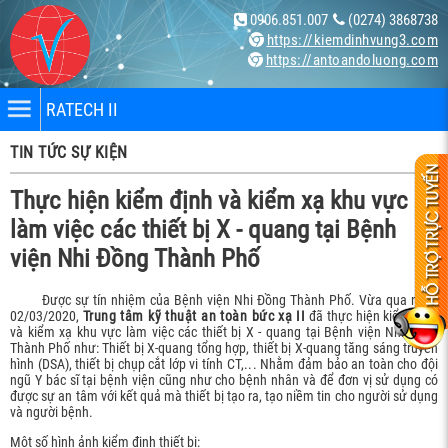
0906.851.007
(0274) 3868738
https://kiemdinhvung3.com
https://antoandoluong.com
RATECH II
TIN TỨC SỰ KIỆN
Thực hiện kiểm định và kiểm xạ khu vực
làm việc các thiết bị X - quang tại Bệnh
viện Nhi Đồng Thành Phố
nhân
Được sự tín nhiệm của Bệnh viện Nhi Đồng Thành Phố
.
Vừa qua ngày
02/03/2020,
Trung tâm kỹ thuật an toàn bức xạ II
đã thực hiện kiểm định
bị
và kiểm xạ khu vực làm việc các thiết bị X - quang tại Bệnh viện Nhi Đồng
Thành Phố như: Thiết bị X-quang tổng hợp, thiết bị X-quang tăng sáng truyền
hình (DSA), thiết bị chụp cắt lớp vi tính CT,
..
. Nhằm đảm bảo an toàn cho đội
ngũ Y bác sĩ tại bệnh viện cũng như cho bệnh nhân và để đơn vị sử dụng có
ng X-
được sự an tâm với kết quả mà thiết bị tạo ra, tạo niềm tin cho người sử dụng
và người bệnh.
Một số hình ảnh kiểm định thiết bị: