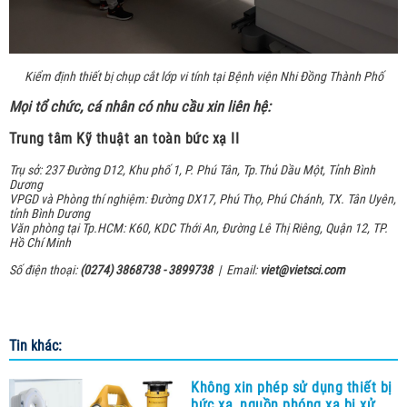
Kiểm định thiết bị chụp cắt lớp vi tính tại Bệnh viện
Nhi Đồng Thành Phố
Mọi tổ chức, cá nhân có nhu cầu xin liên hệ:
Trung tâm Kỹ thuật an toàn bức xạ II
Trụ sở: 237 Đường D12, Khu phố 1, P. Phú Tân, Tp.Thủ Dầu Một, Tỉnh Bình
Dương
VPGD và Phòng thí nghiệm: Đường DX17, Phú Thọ, Phú Chánh, TX. Tân Uyên,
tỉnh Bình Dương
Văn phòng tại Tp.HCM: K60, KDC Thới An, Đường Lê Thị Riêng, Quận 12, TP.
Hồ Chí Minh
Số điện thoại:
(0274) 3868738 - 3899738
| Email:
viet@vietsci.com
Tin khác:
Không xin phép sử dụng thiết bị
bức xạ, nguồn phóng xạ bị xử