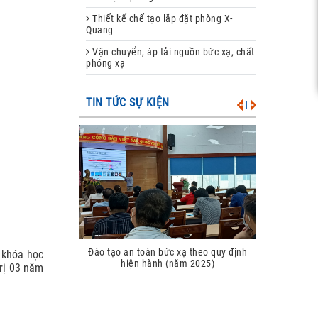
Thiết kế chế tạo lắp đặt phòng X-
Quang
Vận chuyển, áp tải nguồn bức xạ, chất
phóng xạ
TIN TỨC SỰ KIỆN
|
Nghị định 33
Đào tạo an toàn bức xạ theo quy định
 khóa học
18/12/2025 hướn
hiện hành (năm 2025)
trị 03 năm
Năng lượng n
(Luật số 94/202
ngày 0