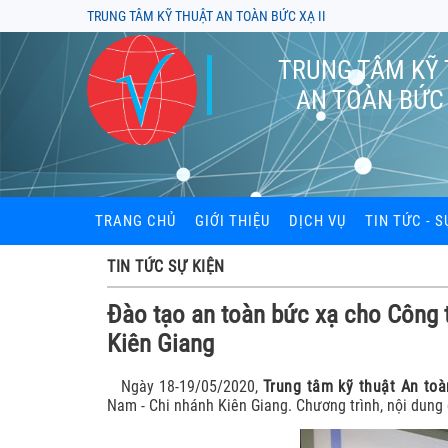
TRUNG TÂM KỸ THUẬT AN TOÀN BỨC XẠ II
TRUNG TÂM KỸ
AN TOÀN BỨC 
TRANG CHỦ
GIỚI THIỆU
DỊCH VỤ
TIN TỨC - S
Đào tạo an toàn bức xạ
TIN TỨC SỰ KIỆN
Kiểm định thiết bị bức x
Đào tạo an toàn bức xạ cho Công 
Kiên Giang
Kiểm xạ khu vực làm vi
Cung cấp và đọc liều kế
Ngày 18-19/05/2020,
Trung tâm kỹ thuật An toà
Nam - Chi nhánh Kiên Giang. Chương trình, nội dung
Tư vấn hồ sơ cấp phép t
xạ, thiết bị X-quang