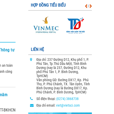
HỢP ĐỒNG TIỂU BIỂU
|
LIÊN HỆ
 Thông tư
Địa chỉ: 237 Đường D12, Khu phố 1, P.
Phú Tân, Tp.Thủ Dầu Một, Tỉnh Bình
m an toàn
Dương (nay là 237, Đường D12, Khu
hành công
phố Phú Tân 1, P. Bình Dương,
TpHCM)
Văn phòng GD: Đường DX17, Kp. Phú
Thọ, P. Phú Chánh, TX. Tân Uyên, Tỉnh
Bình Dương (nay là Đường DX17, Kp.
Phú Chánh, P. Bình Dương, TpHCM)
i năm
Số điện thoại:
(0274) 3868738
Địa chỉ email:
viet@vietsci.com
/TT-BKHCN