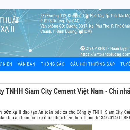
237 Đường D12, Khu phố 1, P. Phú Tân, Tp.Thủ Dầu Mộ
 THUẬT
P. Bình Dương, TpHCM)
Văn phòng GD: Đường DX17, Kp. Phú Thọ, P. Phú Chán
XẠ II
Chánh, P. Bình Dương, TpHCM)
Cty CP KHKT - Huấn luyện 
https://antoandoluong.co
Ự KIỆN
VĂN BẢN
THÔNG BÁO
CÂU HỎI THƯỜNG GẶP
TUY
ạ
ty TNHH Siam City Cement Việt Nam - Chi nh
ệc
 cá nhân
n bức xạ II
đào tạo An toàn bức xạ cho Công ty TNHH Siam City Ce
 đào tạo an toàn bức xạ được thực hiện theo Thông tư 34/2014/TT-B
hiết bị bức