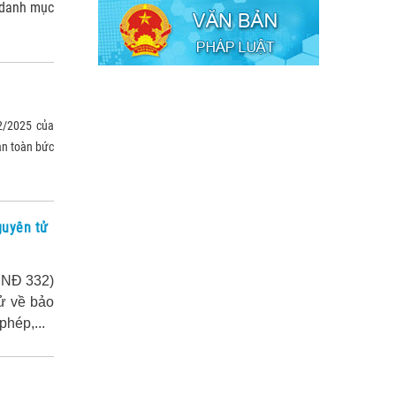
 danh mục
2/2025 của
an toàn bức
guyên tử
 NĐ 332)
tử về bảo
phép,...