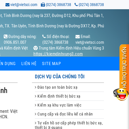
viet@vietsci.com
(0274) 3868738
(0274) 3868738
t, Tỉnh Bình Dương (nay là 237, Đường D12, Khu phố Phú Tân 1,
h, TX. Tân Uyên, Tỉnh Bình Dương (nay là Đường DX17, Kp. Phú
Đường dây nóng:
Số điện thoại:
Email:
0906.851.007
(0274) 3868738
viet@vietsci.com
và Kiểm định Việt
Trung tâm Kiểm định Hiệu chuẩn Vùng 3
m
https://kiemdinhvung3.com
ỂN DỤNG
LIÊN HỆ
SITE MAP
DỊCH VỤ CỦA CHÚNG TÔI
Đào tạo an toàn bức xạ
ánh
Kiểm định thiết bị bức xạ
Kiểm xạ khu vực làm việc
ment Việt
Cung cấp và đọc liều kế cá nhân
KHCN.
Tư vấn hồ sơ cấp phép thiết bị bức xạ,
thiết bị X-quang