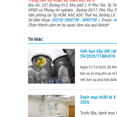
Trung tâm Kỹ thuật an toàn bức xạ II
.
Địa chỉ: 237 Đường D12, Khu phố 1, P. Phú Tân, Tp.T
VPGD và Phòng thí nghiệm : Đường DX17, Phú Thọ, P
Văn phòng tại Tp.HCM: K60, KDC Thới An, Đường Lê T
Số điện thoại:
(0274) 3868738 - 3899738
| Email:
vi
Chân thành cảm ơn sự quan tâm của quý khách!
Tin khác:
Giới hạn liều đối vớ
59/2025/TT-BKHCN
Ngày 31/12/2025, Bộ Kh
bức xạ và ứng phó sự cố b
việc bức xạ phải bảo đảm 
Danh mục thiết bị X
2026.
Trước đây, danh mục 