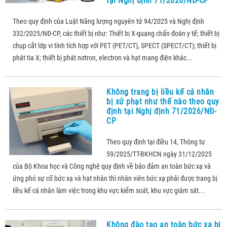
tại Nghị định 71/2026/NĐ-CP
Theo quy định của Luật Năng lượng nguyên tử 94/2025 và Nghị định
332/2025/NĐ-CP, các thiết bị như: Thiết bị X-quang chẩn đoán y tế; thiết bị
chụp cắt lớp vi tính tích hợp với PET (PET/CT), SPECT (SPECT/CT); thiết bị
phát tia X; thiết bị phát nơtron, electron và hạt mang điện khác...
Không trang bị liều kế cá nhân
bị xử phạt như thế nào theo quy
định tại Nghị định 71/2026/NĐ-
CP
Theo quy định tại điều 14, Thông tư
59/2025/TT-BKHCN ngày 31/12/2025
của Bộ Khoa học và Công nghệ quy định về bảo đảm an toàn bức xạ và
ứng phó sự cố bức xạ và hạt nhân thì nhân viên bức xạ phải được trang bị
liều kế cá nhân làm việc trong khu vực kiểm soát, khu vực giám sát...
Không đào tạo an toàn bức xạ bị