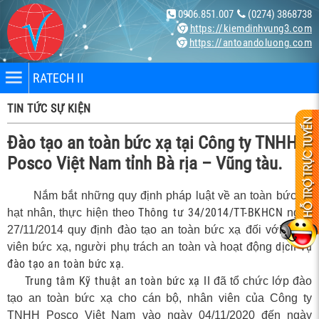
0906.851.007
(0274) 3868738
https://kiemdinhvung3.com
https://antoandoluong.com
RATECH II
TIN TỨC SỰ KIỆN
Đào tạo an toàn bức xạ tại Công ty TNHH
Posco Việt Nam tỉnh Bà rịa – Vũng tàu.
Nắm bắt những quy định pháp luật về an toàn bức xạ
nhân
Thông tư 34/2014/TT-BKHCN
hạt nhân, thực hiện theo
ngày
27/11/2014 quy định đào tạo an toàn bức xạ đối với nhân
bị
dịch vụ
viên bức xạ, người phụ trách an toàn và hoạt động
đào tạo an toàn bức xạ.
Trung tâm Kỹ thuật an toàn bức xạ II
đã tổ chức lớp đào
ng X-
tạo an toàn bức xạ cho cán bộ, nhân viên của Công ty
TNHH Posco Việt Nam vào ngày 04/11/2020 đến ngày