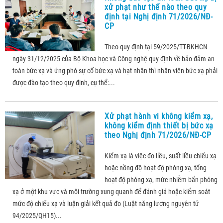
xử phạt như thế nào theo quy
định tại Nghị định 71/2026/NĐ-
CP
Theo quy định tại 59/2025/TT-BKHCN
ngày 31/12/2025 của Bộ Khoa học và Công nghệ quy định về bảo đảm an
toàn bức xạ và ứng phó sự cố bức xạ và hạt nhân thì nhân viên bức xạ phải
được đào tạo theo quy định, cụ thể:...
Xử phạt hành vi không kiểm xạ,
không kiểm định thiết bị bức xạ
theo Nghị định 71/2026/NĐ-CP
Kiểm xạ là việc đo liều, suất liều chiếu xạ
hoặc nồng độ hoạt độ phóng xạ, tổng
hoạt độ phóng xạ, mức nhiễm bẩn phóng
xạ ở một khu vực và môi trường xung quanh để đánh giá hoặc kiểm soát
mức độ chiếu xạ và luận giải kết quả đo (Luật năng lượng nguyên tử
94/2025/QH15)...