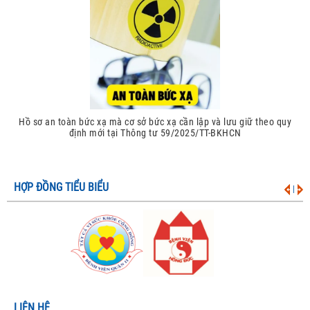
ức xạ cần lập và lưu giữ theo quy
Phương tiện bảo hộ cá nhân và thiết 
 tư 59/2025/TT-BKHCN
định mới tại Thông tư 
HỢP ĐỒNG TIỂU BIỂU
|
LIÊN HỆ