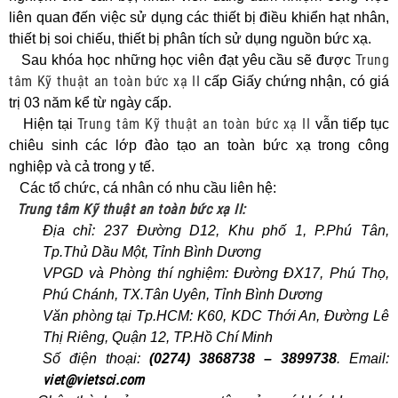
liên quan đến việc sử dụng các thiết bị điều khiển hạt nhân,
thiết bị soi chiếu, thiết bị phân tích sử dụng nguồn bức xạ.
Trung
Sau khóa học những học viên đạt yêu cầu sẽ được
tâm Kỹ thuật an toàn bức xạ II
cấp Giấy chứng nhận, có giá
trị 03 năm kể từ ngày cấp.
Trung tâm Kỹ thuật an toàn bức xạ II
Hiện tại
vẫn tiếp tục
chiêu sinh các lớp đào tạo an toàn bức xạ trong công
nghiệp và cả trong y tế.
Các tổ chức, cá nhân có nhu cầu liên hệ:
Trung tâm Kỹ thuật an toàn bức xạ II:
Địa chỉ: 237 Đường D12, Khu phố 1, P.Phú Tân,
Tp.Thủ Dầu Một, Tỉnh Bình Dương
VPGD và Phòng thí nghiệm: Đường ĐX17, Phú Thọ,
Phú Chánh, TX.Tân Uyên, Tỉnh Bình Dương
Văn phòng tại Tp.HCM: K60, KDC Thới An, Đường Lê
Thị Riêng, Quận 12, TP.Hồ Chí Minh
Số điện thoại:
(0274) 3868738 – 3899738
. Email:
viet@vietsci.com