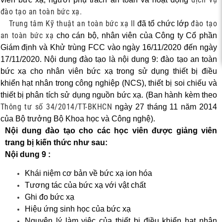
c xạ,
đào tạo an toàn bức xạ.
Trung tâm Kỹ thuật an toàn bức xạ II
đào tạo
đã tổ chức lớp
an toàn bức xạ
cho cán bộ, nhân viên của Công ty Cổ phần
Giám định và Khử trùng FCC vào ngày 16/11/2020 đến ngày
17/11/2020. Nội dung đào tạo là nội dung 9: đào tạo an toàn
bức xạ cho nhân viên bức xạ trong sử dụng thiết bị điều
khiển hạt nhân trong công nghiệp (NCS), thiết bị soi chiếu và
thiết bị phân tích sử dụng nguồn bức xạ. (Ban hành kèm theo
Thông tư số 34/2014/TT-BKHCN
ngày 27 tháng 11 năm 2014
của Bộ trưởng Bộ Khoa học và Công nghệ).
Nội dung đào tạo cho các học viên được giảng viên
trang bị kiến thức như sau:
Nội dung 9 :
Khái niệm cơ bản về bức xạ ion hóa
Tương tác của bức xạ với vật chất
Ghi đo bức xạ
Hiệu ứng sinh học của bức xạ
Nguyên lý làm việc của thiết bị điều khiển hạt nhân