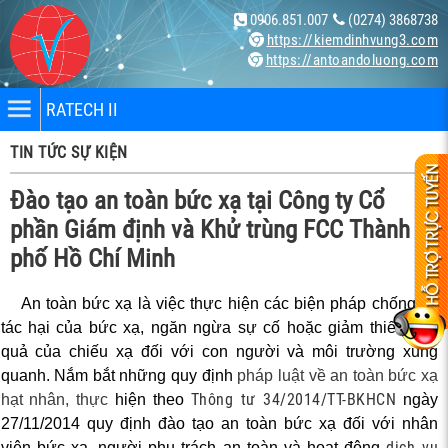
0906.851.007
(0274) 3868738
https://kiemdinhvung3.com
https://antoandoluong.com
RATECH II
TIN TỨC SỰ KIỆN
Đào tạo an toàn bức xạ tại Công ty Cổ
phần Giám định và Khử trùng FCC Thành
phố Hồ Chí Minh
nhân
An toàn bức xạ là việc thực hiện các biện pháp chống lại
tác hại của bức xạ, ngăn ngừa sự cố hoặc giảm thiếu hậu
bị
quả của chiếu xạ đối với con người và môi trường xung
quanh. Nắm bắt những quy định
pháp luật về an toàn bức xạ
ng X-
Thông tư 34/2014/TT-BKHCN
hạt nhân, thực
hiện theo
ngày
27/11/2014 quy định đào tạo an toàn bức xạ đối với nhân
dịch vụ
viên bức xạ, người phụ trách an toàn và hoạt động