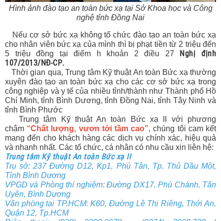
Hình ảnh đào tạo an toàn bức xạ tại Sở Khoa học và Công
nghệ tỉnh Đồng Nai
Nếu cơ sở bức xạ không tổ chức đào tạo an toàn bức xạ
cho nhân viên bức xạ của mình thì bị phạt tiền từ 2 triệu đến
Nghị định
5 triệu đồng tại điểm h khoản 2 điều 27
107/2013/NĐ-CP
.
Thời gian qua, Trung tâm Kỹ thuật An toàn Bức xạ thường
xuyên đào tạo an toàn bức xạ cho các cơ sở bức xạ trong
công nghiệp và y tế của nhiều tỉnh/thành như Thành phố Hồ
Chí Minh, tỉnh Bình Dương, tỉnh Đồng Nai, tỉnh Tây Ninh và
tỉnh Bình Phước
Trung tâm Kỹ thuật An toàn Bức xạ II với phương
châm
“Chất lượng, vươn tới tầm cao”
, chúng tôi cam kết
mang đến cho khách hàng các dịch vụ chính xác, hiệu quả
và nhanh nhất. Các tổ chức, cá nhân có nhu cầu xin liên hệ:
Trung tâm Kỹ thuật An toàn Bức xạ II
Trụ sở: 237 Đường D12, Kp1, Phú Tân, Tp. Thủ Dầu Một,
Tỉnh Bình Dương
VPGD và Phòng thí nghiệm: Đường DX17, Phú Chánh, Tân
Uyên, Bình Dương
Văn phòng tại TP.HCM: K60, Đường Lê Thị Riêng, Thới An,
Quận 12, Tp.HCM