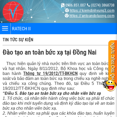
0906.851.007
(0274) 3868738
https://kiemdinhvung3.com
https://antoandoluong.com
RATECH II
TIN TỨC SỰ KIỆN
Đào tạo an toàn bức xạ tại Đồng Nai
Thực hiện quản lý nhà nước trên lĩnh vực an toàn bức xạ
và hạt nhân. Ngày 8/11/2012, Bộ Khoa học và Công nghệ
nhân
Thông tư 19/2012/TT-BKHCN
ban hành
quy định về kiểm
soát và bảo đảm an toàn bức xạ trong chiếu xạ nghề nghiệp
và chiếu xạ công chúng. Theo đó, tại Điều 5 Thông tư
bị
19/2012/TT-BKHCN quy định như sau:
Đào tạo an toàn bức xạ cho nhân viên bức xạ
“Điều 5.
1. Tổ chức, cá nhân tiến hành công việc bức xạ phải tổ chức
ng X-
đào tạo khi mới tuyển dụng và định kỳ đào tạo lại về an toàn
bức xạ cho nhân viên bức xạ.
2. Nhân viên bức xạ phải qua các khóa đào tạo, huấn luyện