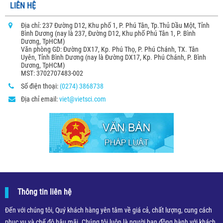
LIÊN HỆ
Địa chỉ: 237 Đường D12, Khu phố 1, P. Phú Tân, Tp.Thủ Dầu Một, Tỉnh
Bình Dương (nay là 237, Đường D12, Khu phố Phú Tân 1, P. Bình
Dương, TpHCM)
Văn phòng GD: Đường DX17, Kp. Phú Thọ, P. Phú Chánh, TX. Tân
Uyên, Tỉnh Bình Dương (nay là Đường DX17, Kp. Phú Chánh, P. Bình
Dương, TpHCM)
MST: 3702707483-002
Số điện thoại:
(0274) 3868738
Địa chỉ email:
viet@vietsci.com
Thông tin liên hệ
Đến với chúng tôi, Quý khách hàng yên tâm về giá cả, chất lượng, cung cách
phục vụ và chế độ hậu mãi. Chúng tôi luôn là người bạn đồng hành với khách