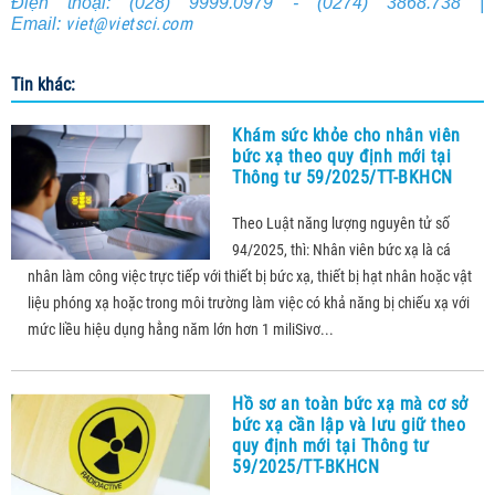
Điện thoại: (028) 9999.0979 - (0274) 3868.738 |
viet@vietsci.com
Email:
Tin khác:
Khám sức khỏe cho nhân viên
bức xạ theo quy định mới tại
Thông tư 59/2025/TT-BKHCN
Theo Luật năng lượng nguyên tử số
94/2025, thì: Nhân viên bức xạ là cá
nhân làm công việc trực tiếp với thiết bị bức xạ, thiết bị hạt nhân hoặc vật
liệu phóng xạ hoặc trong môi trường làm việc có khả năng bị chiếu xạ với
mức liều hiệu dụng hằng năm lớn hơn 1 miliSivơ...
Hồ sơ an toàn bức xạ mà cơ sở
bức xạ cần lập và lưu giữ theo
quy định mới tại Thông tư
59/2025/TT-BKHCN