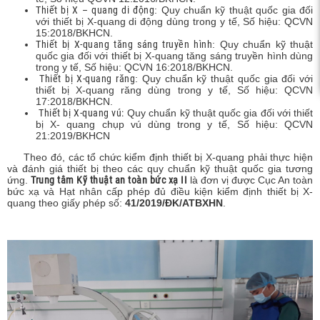
c xạ,
Thiết bị X – quang di động
: Quy chuẩn kỹ thuật quốc gia đối
với thiết bị X-quang di động dùng trong y tế, Số hiệu: QCVN
15:2018/BKHCN.
Thiết bị X-quang tăng sáng truyền hình
: Quy chuẩn kỹ thuật
quốc gia đối với thiết bị X-quang tăng sáng truyền hình dùng
trong y tế, Số hiệu: QCVN 16:2018/BKHCN.
Thiết bị X-quang răng
: Quy chuẩn kỹ thuật quốc gia đối với
thiết bị X-quang răng dùng trong y tế, Số hiệu: QCVN
17:2018/BKHCN.
Thiết bị X-quang vú:
Quy chuẩn kỹ thuật quốc gia đối với thiết
bị X- quang chụp vú dùng trong y tế, Số hiệu: QCVN
21:2019/BKHCN
Theo đó, các tổ chức kiểm định thiết bị X-quang phải thực hiện
và đánh giá thiết bị theo các quy chuẩn kỹ thuật quốc gia tương
ứng.
Trung tâm Kỹ thuật an toàn bức xạ II
là đơn vị được Cục An toàn
bức xạ và Hạt nhân cấp phép đủ điều kiện kiểm định thiết bị X-
quang theo giấy phép số:
41/2019/ĐK/ATBXHN
.