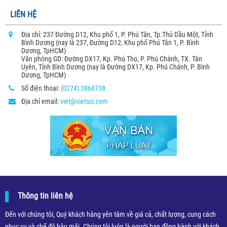
LIÊN HỆ
Địa chỉ: 237 Đường D12, Khu phố 1, P. Phú Tân, Tp.Thủ Dầu Một, Tỉnh
Bình Dương (nay là 237, Đường D12, Khu phố Phú Tân 1, P. Bình
Dương, TpHCM)
Văn phòng GD: Đường DX17, Kp. Phú Thọ, P. Phú Chánh, TX. Tân
Uyên, Tỉnh Bình Dương (nay là Đường DX17, Kp. Phú Chánh, P. Bình
Dương, TpHCM)
Số điện thoại:
(0274) 3868738
Địa chỉ email:
viet@vietsci.com
Thông tin liên hệ
Đến với chúng tôi, Quý khách hàng yên tâm về giá cả, chất lượng, cung cách
phục vụ và chế độ hậu mãi. Chúng tôi luôn là người bạn đồng hành với khách