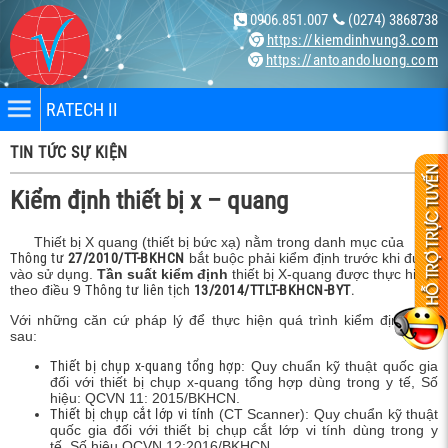
0906.851.007
(0274) 3868738
https://kiemdinhvung3.com
https://antoandoluong.com
RATECH II
TIN TỨC SỰ KIỆN
Kiểm định thiết bị x – quang
Thiết bị X quang (thiết bị bức xạ) nằm trong danh mục của
Thông tư
27/2010/TT-BKHCN
bắt buộc phải kiểm định trước khi đưa
vào sử dụng.
Tần suất kiểm định
thiết bị X-quang được thực hiện
nhân
theo điều 9
Thông tư liên tịch
13/2014/TTLT-BKHCN-BYT
.
Với những căn cứ pháp lý để thực hiện quá trình kiểm định như
bị
sau:
Thiết bị chụp x-quang tổng hợp
: Quy chuẩn kỹ thuật quốc gia
đối với thiết bị chụp x-quang tổng hợp dùng trong y tế, Số
ng X-
hiệu: QCVN 11: 2015/BKHCN.
Thiết bị chụp cắt lớp vi tính
(CT Scanner): Quy chuẩn kỹ thuật
quốc gia đối với thiết bị chụp cắt lớp vi tính dùng trong y
tế, Số hiệu QCVN 12:2016/BKHCN.