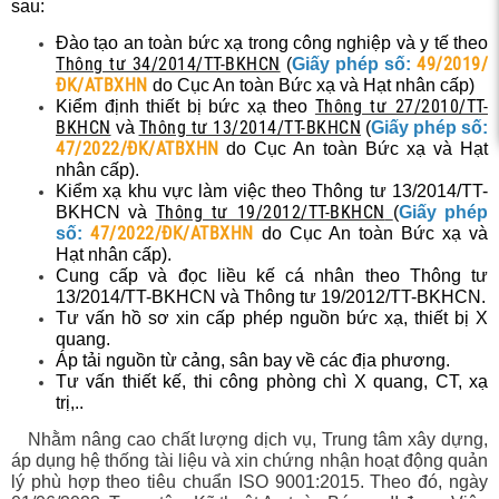
sau:
c xạ,
Đào tạo an toàn bức xạ trong công nghiệp và y tế theo
Thông tư 34/2014/TT-BKHCN
49/2019/
(
Giấy phép số:
ĐK/ATBXHN
do Cục An toàn Bức xạ và Hạt nhân cấp)
Thông tư 27/2010/TT-
Kiểm định thiết bị bức xạ theo
BKHCN
Thông tư 13/2014/TT-BKHCN
và
(
Giấy phép số:
47/2022/ĐK/ATBXHN
do Cục An toàn Bức xạ và Hạt
nhân cấp).
Kiểm xạ khu vực làm việc theo Thông tư 13/2014/TT-
Thông tư 19/2012/TT-BKHCN
BKHCN và
(
Giấy phép
47/2022/ĐK/ATBXHN
số:
do Cục An toàn Bức xạ và
Hạt nhân cấp).
Cung cấp và đọc liều kế cá nhân theo Thông tư
13/2014/TT-BKHCN và Thông tư 19/2012/TT-BKHCN.
Tư vấn hồ sơ xin cấp phép nguồn bức xạ, thiết bị X
quang.
Áp tải nguồn từ cảng, sân bay về các địa phương.
Tư vấn thiết kế, thi công phòng chì X quang, CT, xạ
trị,..
Nhằm nâng cao chất lượng dịch vụ, Trung tâm xây dựng,
áp dụng hệ thống tài liệu và xin chứng nhận hoạt động quản
lý phù hợp theo tiêu chuẩn ISO 9001:2015. Theo đó, ngày