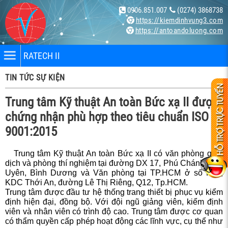
0906.851.007
(0274) 3868738
https://kiemdinhvung3.com
https://antoandoluong.com
RATECH II
TIN TỨC SỰ KIỆN
Trung tâm Kỹ thuật An toàn Bức xạ II được
chứng nhận phù hợp theo tiêu chuẩn ISO
9001:2015
nhân
Trung tâm Kỹ thuật An toàn Bức xạ II có văn phòng giao
dịch và phòng thí nghiệm tại đường DX 17, Phú Chánh, Tân
bị
Uyên, Bình Dương và Văn phòng tại TP.HCM ở số K60,
KDC Thới An, đường Lê Thị Riêng, Q12, Tp.HCM.
Trung tâm được đầu tư hệ thống trang thiết bị phục vụ kiểm
ng X-
định hiện đại, đồng bộ. Với đội ngũ giảng viên, kiểm định
viên và nhân viên có trình độ cao. Trung tâm được cơ quan
có thẩm quyền cấp phép hoạt động các lĩnh vực, cụ thể như