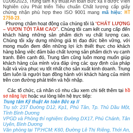
01/06/2023, Trung tâm Kỹ thuật An toàn Bức xạ II được Viện
Nghiên cứu Phát triển Tiêu chuẩn Chất lượng cấp giấy
HT
chứng nhận phù hợp theo ISO 9001 mang
mã hiệu:
2750-23
.
Phương châm hoạt động của chúng tôi là
“
CHẤT LƯỢNG
– VƯƠN TỚI TẦM CAO
”
. Chúng tôi cam kết cung cấp đến
khách hàng những sản phẩm dịch vụ chất lượng cao.
Chúng tôi xây dựng những giá trị đạo đức bền vững, với
mong muốn đem đến những lợi ích thiết thực cho khách
hàng bằng việc đảm bảo chất lượng sản phẩm dịch vụ cạnh
tranh. Bên cạnh đó, Trung tâm cũng luôn mong muốn giúp
khách hàng của mình vừa đáp ứng các quy định của pháp
luật và vừa phục vụ tốt nhất cho sản xuất kinh doanh. Trung
tâm luôn là người bạn đồng hành với khách hàng của mình
trên con đường phát triển và hội nhập.
hồ
Các tổ chức, cá nhân có nhu cầu xem chi tiết thêm tại
sơ năng lực
hoặc vui lòng liên hệ trực tiếp:
Trung tâm Kỹ thuật An toàn Bức xạ II
Trụ sở: 237 Đường D12, Kp1, Phú Tân, Tp. Thủ Dầu Một,
Tỉnh Bình Dương
VPGD và Phòng thí nghiệm: Đường DX17, Phú Chánh, Tân
Uyên, Bình Dương
Văn phòng tại TP.HCM: K60, Đường Lê Thị Riêng, Thới An,