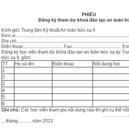
PHIẾU
Đăng ký tham dự khoá đào tạo an toàn b
Kính gửi: Trung tâm Kỹ thuật An toàn bức xạ II
Đơn vị:...................................................................................................
Địa chỉ:..................................................................................................
Điện thoại:.................................. Fax........................................... Email
Đăng ký học viên tham dự khóa đào tạo an toàn bức xạ tại Tru
bức xạ II, gồm:
TT
Họ và tên
Điện thoại
Nội dung học
1
2
3
4
5
6
Ghi chú:
Các học viên tham gia nội dung nào thì ghi cụ thể nộ
…………………………...., 
…tháng…….…năm 2023
(Lãnh 