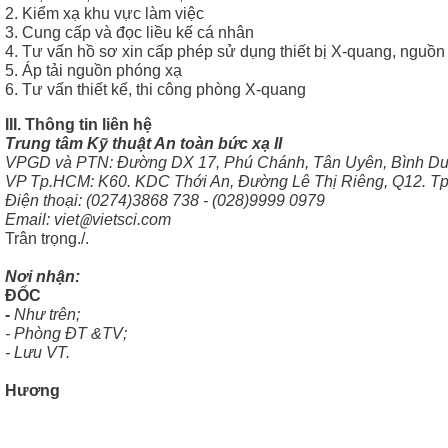
2. Kiểm xạ khu vực làm việc
3. Cung cấp và đọc liều kế cá nhân
4. Tư vấn hồ sơ xin cấp phép sử dụng thiết bị X-quang, nguồ
5. Áp tải nguồn phóng xạ
6. Tư vấn thiết kế, thi công phòng X-quang
III. Thông tin liên hệ
Trung tâm Kỹ thuật An toàn bức xạ II
VPGD và PTN: Đường DX 17, Phú Chánh, Tân Uyên, Bình D
VP Tp.HCM: K60. KDC Thới An, Đường Lê Thị Riêng, Q12. T
Điện thoại: (0274)3868 738 - (028)9999 0979
@
Email: viet
vietsci.com
Trân trọng./.
Nơi nhậ
ĐỐC
-
Như trên;
- Phòng ĐT &TV; (
- Lưu VT.
Hương