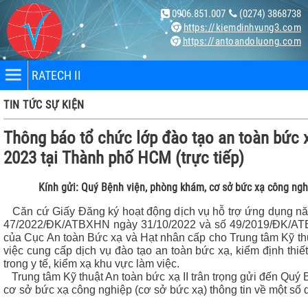
0906.851.007
(0274) 3868738
https://kiemdinhvung3.com
https://antoandoluong.com
RATECH II
TIN TỨC SỰ KIỆN
Thông báo tổ chức lớp đào tạo an toàn bức 
2023 tại Thành phố HCM (trực tiếp)
Kính gửi: Quý Bệnh viện, phòng khám, cơ sở bức xạ công ngh
nhân
Căn cứ Giấy Đăng ký hoạt động dịch vụ hỗ trợ ứng dụng nă
47/2022/ĐK/ATBXHN ngày 31/10/2022 và số 49/2019/ĐK/AT
bị
của Cục An toàn Bức xạ và Hạt nhân cấp cho Trung tâm Kỹ thu
việc cung cấp dịch vụ đào tạo an toàn bức xạ, kiểm định thi
trong y tế, kiểm xạ khu vực làm việc.
ng X-
Trung tâm Kỹ thuật An toàn bức xạ II trân trọng gửi đến Quý
cơ sở bức xạ công nghiệp (cơ sở bức xạ) thông tin về một số 