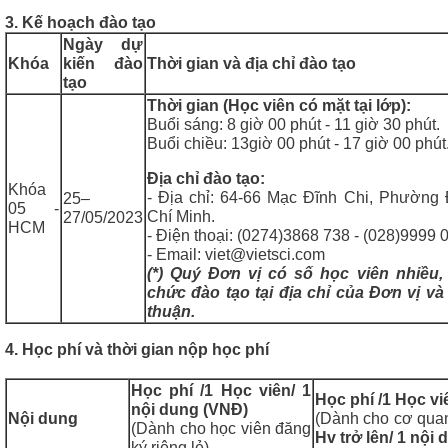
3. Kế hoạch đào tạo
Ngày dự
Khóa
kiến đào
Thời gian và địa chỉ đào tạo
tạo
Thời gian (Học viên có mặt tại lớp):
Buổi sáng: 8 giờ 00 phút - 11 giờ 30 phút.
Buổi chiều: 13giờ 00 phút - 17 giờ 00 phút
Địa chỉ đào tạo:
Khóa
- Địa chỉ: 64-66 Mạc Đĩnh Chi, Phường
25–
05 -
Chí Minh.
27/05/2023
HCM
- Điện thoại: (0274)3868 738 - (028)9999 
- Email: viet@vietsci.com
(*) Quý Đơn vị có số học viên nhiều,
chức đào tạo tại địa chỉ của Đơn vị và
thuận.
4. Học phí và thời gian nộp học phí
Học phí /1 Học viên/ 1
Học phí /1 Học v
nội dung (VNĐ)
Nội dung
(Dành cho cơ quan
(Dành cho học viên đăng
Hv trở lên/ 1 nội
ký riêng lẻ)