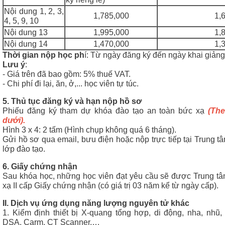
Nội dung 1, 2, 3,
1,785,000
1,
4, 5, 9, 10
Nội dung 13
1,995,000
1,
Nội dung 14
1,470,000
1,
Thời gian nộp học ph
í: Từ ngày đăng ký đến ngày khai giảng
Lưu ý
:
- Giá trên đã bao gồm: 5% thuế VAT.
- Chi phí đi lại, ăn, ở,... học viên tự túc.
5. Thủ tục đăng ký và hạn nộp hồ sơ
Phiếu đăng ký tham dự khóa đào tạo an toàn bức xạ
(Th
dưới).
Hình 3 x 4: 2 tấm (Hình chụp không quá 6 tháng).
Gửi hồ sơ qua email, bưu điện hoặc nộp trực tiếp tại Trung t
lớp đào tạo.
6. Giấy chứng nhận
Sau khóa học, những học viên đạt yêu cầu sẽ được Trung tâ
xạ II cấp Giấy chứng nhận (có giá trị 03 năm kể từ ngày cấp).
II. Dịch vụ ứng dụng năng lượng nguyên tử khác
1. Kiểm định thiết bị X-quang tổng hợp, di động, nha, nhũ, 
DSA, Carm, CT Scanner,…