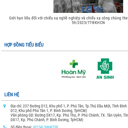
Giới hạn liều đối với chiếu xạ nghề nghiệp và chiếu xạ công chúng the
59/2025/TT-BKHCN
HỢP ĐỒNG TIỂU BIỂU
LIÊN HỆ
Địa chỉ: 237 Đường D12, Khu phố 1, P. Phú Tân, Tp.Thủ Dầu Một, Tỉnh Bìn
D12, Khu phố Phú Tân 1, P. Bình Dương, TpHCM)
Văn phòng GD: Đường DX17, Kp. Phú Thọ, P. Phú Chánh, TX. Tân Uyên, Tỉ
DX17, Kp. Phú Chánh, P. Bình Dương, TpHCM)
Số điện thoại:
(0274) 3868738