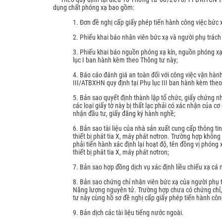
dụng chất phóng xạ bao gồm:
Thiết kế chế tạo lắp đặt
Quang
1. Đơn đề nghị cấp giấy phép tiến hành công việc bức
Vận chuyển, áp tải nguồ
2. Phiếu khai báo nhân viên bức xạ và người phụ trác
chất phóng xạ
3. Phiếu khai báo nguồn phóng xạ kín, nguồn phóng xạ 
lục I ban hành kèm theo Thông tư này;
4. Báo cáo đánh giá an toàn đối với công việc vận hành
III/ATBXHN quy định tại Phụ lục III ban hành kèm theo
5. Bản sao quyết định thành lập tổ chức, giấy chứng 
các loại giấy tờ này bị thất lạc phải có xác nhận của 
nhận đầu tư, giấy đăng ký hành nghề;
6. Bản sao tài liệu của nhà sản xuất cung cấp thông t
thiết bị phát tia X, máy phát nơtron. Trường hợp không 
phải tiến hành xác định lại hoạt độ, tên đồng vị phóng
thiết bị phát tia X, máy phát nơtron;
7. Bản sao hợp đồng dịch vụ xác định liều chiếu xạ cá 
8. Bản sao chứng chỉ nhân viên bức xạ của người phụ 
Năng lượng nguyên tử. Trường hợp chưa có chứng chỉ, 
tư này cùng hồ sơ đề nghị cấp giấy phép tiến hành côn
9. Bản dịch các tài liệu tiếng nước ngoài.