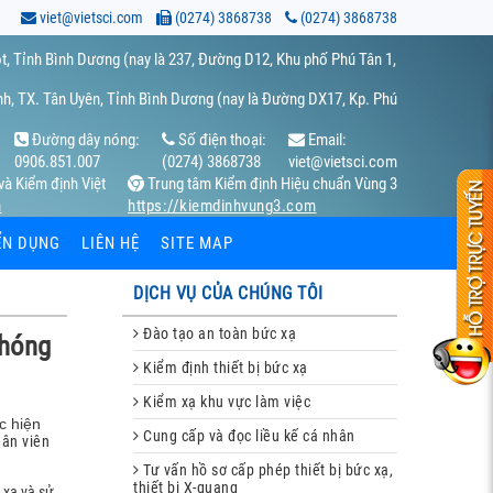
viet@vietsci.com
(0274) 3868738
(0274) 3868738
t, Tỉnh Bình Dương (nay là 237, Đường D12, Khu phố Phú Tân 1,
h, TX. Tân Uyên, Tỉnh Bình Dương (nay là Đường DX17, Kp. Phú
Đường dây nóng:
Số điện thoại:
Email:
0906.851.007
(0274) 3868738
viet@vietsci.com
và Kiểm định Việt
Trung tâm Kiểm định Hiệu chuẩn Vùng 3
m
https://kiemdinhvung3.com
ỂN DỤNG
LIÊN HỆ
SITE MAP
DỊCH VỤ CỦA CHÚNG TÔI
Đào tạo an toàn bức xạ
phóng
Kiểm định thiết bị bức xạ
Kiểm xạ khu vực làm việc
c hiện
Cung cấp và đọc liều kế cá nhân
hân viên
Tư vấn hồ sơ cấp phép thiết bị bức xạ,
thiết bị X-quang
c xạ và sử