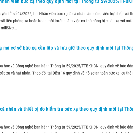
nhân viên bức xạ theo quy định mới tại Thông tư 59/2025/TT-B
ên tử số 94/2025, thì: Nhân viên bức xạ là cá nhân làm công việc trực tiếp với th
c vật liệu phóng xạ hoặc trong môi trường làm việc có khả năng bị chiếu xạ với mức
miliSivơ...
ạ mà cơ sở bức xạ cần lập và lưu giữ theo quy định mới tại Thôn
oa học và Công nghệ ban hành Thông tư 59/2025/TT-BKHCN quy định về bảo đả
ức xạ và hạt nhân. Theo đó, tại Điều 16 quy định về hồ sơ an toàn bức xạ, cụ thể 
cá nhân và thiết bị đo kiểm tra bức xạ theo quy định mới tại Thô
oa học và Công nghệ ban hành Thông tư 59/2025/TT-BKHCN quy định về bảo đả