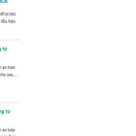
KHCN
iết bị bức
 liều hiệu
g tư
m an toàn
như sau...
ng tư
m an toàn