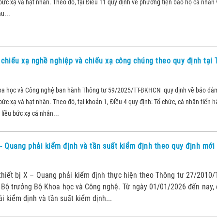
ức xạ và hạt nhân. Theo đó, tại Điều 11 quy định về phương tiện bảo hộ cá nhân v
u...
i chiếu xạ nghề nghiệp và chiếu xạ công chúng theo quy định tại
oa học và Công nghệ ban hành Thông tư 59/2025/TT-BKHCN quy định về bảo đả
ức xạ và hạt nhân. Theo đó, tại khoản 1, Điều 4 quy định: Tổ chức, cá nhân tiến 
liều bức xạ cá nhân...
 - Quang phải kiểm định và tần suất kiểm định theo quy định mớ
thiết bị X – Quang phải kiểm định thực hiện theo Thông tư 27/2010
 Bộ trưởng Bộ Khoa học và Công nghệ. Từ ngày 01/01/2026 đến nay,
ải kiểm định và tần suất kiểm định...