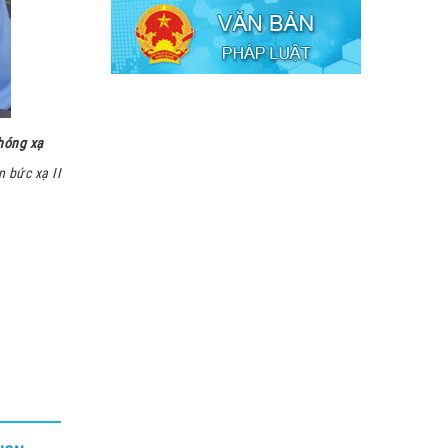
phóng xạ
n bức xạ II