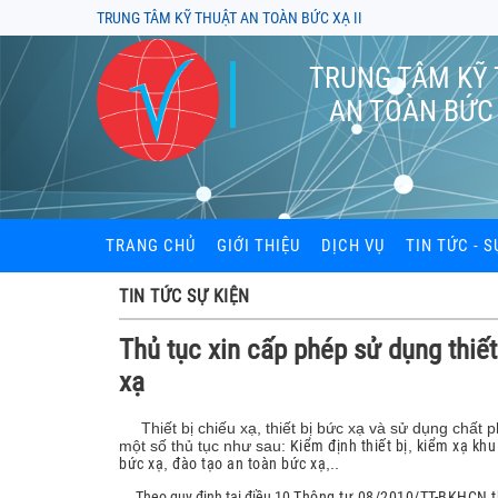
TRUNG TÂM KỸ THUẬT AN TOÀN BỨC XẠ II
TRUNG TÂM KỸ
AN TOÀN BỨC 
TRANG CHỦ
GIỚI THIỆU
DỊCH VỤ
TIN TỨC - S
Đào tạo an toàn bức xạ
TIN TỨC SỰ KIỆN
Kiểm định thiết bị bức x
Thủ tục xin cấp phép sử dụng thiết
xạ
Kiểm xạ khu vực làm vi
Cung cấp và đọc liều kế
Thiết bị chiếu xạ, thiết bị bức xạ và sử dụng chất p
một số thủ tục như sau:
Kiểm định thiết bị
,
kiểm xạ khu
Tư vấn hồ sơ cấp phép t
bức xạ
,
đào tạo an toàn bức xạ
,..
xạ, thiết bị X-quang
Theo quy định tại điều 10
Thông tư 08/2010/TT-BKHCN t