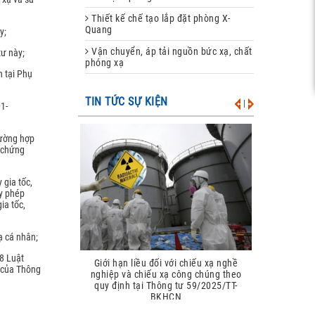
Thiết kế chế tạo lắp đặt phòng X-
Quang
y;
Vận chuyển, áp tải nguồn bức xạ, chất
tư này;
phóng xạ
h tại Phụ
TIN TỨC SỰ KIỆN
|
1-
rường hợp
y chứng
 gia tốc,
ấy phép
ia tốc,
ạ cá nhân;
8 Luật
Giới hạn liều đối với chiếu xạ nghề
2 của Thông
nghiệp và chiếu xạ công chúng theo
quy định tại Thông tư 59/2025/TT-
BKHCN