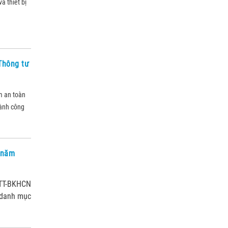
à thiết bị
 Thông tư
m an toàn
hành công
i năm
/TT-BKHCN
 danh mục