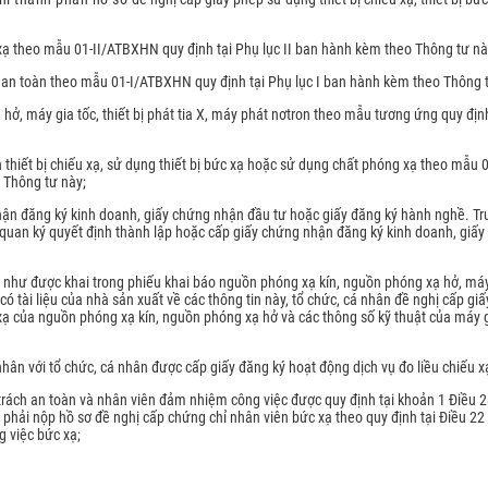
 phòng X-
 xạ theo mẫu 01-II/ATBXHN quy định tại Phụ lục II ban hành kèm theo Thông tư nà
n bức xạ,
h an toàn theo mẫu 01-I/ATBXHN quy định tại Phụ lục I ban hành kèm theo Thông 
hở, máy gia tốc, thiết bị phát tia X, máy phát nơtron theo mẫu tương ứng quy địn
 thiết bị chiếu xạ, sử dụng thiết bị bức xạ hoặc sử dụng chất phóng xạ theo mẫu 0
 Thông tư này;
nhận đăng ký kinh doanh, giấy chứng nhận đầu tư hoặc giấy đăng ký hành nghề. T
cơ quan ký quyết định thành lập hoặc cấp giấy chứng nhận đăng ký kinh doanh, giấ
in như được khai trong phiếu khai báo nguồn phóng xạ kín, nguồn phóng xạ hở, máy
có tài liệu của nhà sản xuất về các thông tin này, tổ chức, cá nhân đề nghị cấp gi
 xạ của nguồn phóng xạ kín, nguồn phóng xạ hở và các thông số kỹ thuật của máy g
nhân với tổ chức, cá nhân được cấp giấy đăng ký hoạt động dịch vụ đo liều chiếu x
trách an toàn và nhân viên đảm nhiệm công việc được quy định tại khoản 1 Điều 2
phải nộp hồ sơ đề nghị cấp chứng chỉ nhân viên bức xạ theo quy định tại Điều 2
g việc bức xạ;