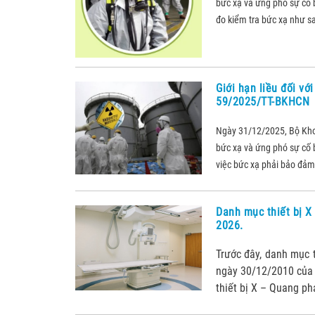
bức xạ và ứng phó sự cố b
đo kiểm tra bức xạ như sa
Giới hạn liều đối vớ
59/2025/TT-BKHCN
Ngày 31/12/2025, Bộ Kh
bức xạ và ứng phó sự cố b
việc bức xạ phải bảo đảm 
Danh mục thiết bị X
2026.
Trước đây, danh mục 
ngày 30/12/2010 của
thiết bị X – Quang ph