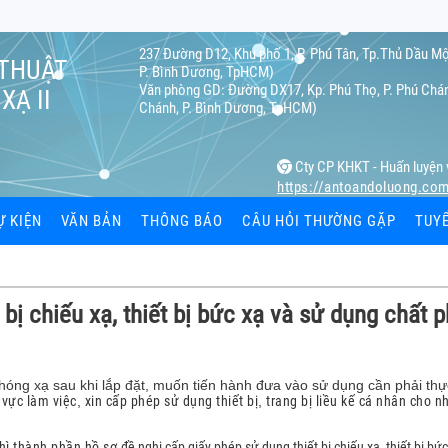
237 Đường D12, Khu phố 1, P. Phú Tân, Tp.Thủ Dầu Mộ
 THUẬT
P. Bình Dương, TpHCM)
Văn phòng GD: Đường DX17, Kp. Phú Thọ, P. Phú Chán
XẠ II
Chánh, P. Bình Dương, TpHCM)
Cty CP KHKT - Huấn luyện 
https://antoandoluong.co
Ự KIỆN
VĂN BẢN
THÔNG BÁO
CÂU HỎI THƯỜNG GẶP
TUY
ạ
 bị chiếu xạ, thiết bị bức xạ và sử dụng chất 
ệc
 cá nhân
hóng xạ sau khi lắp đặt, muốn tiến hành đưa vào sử dụng cần phải thự
 vực làm việc
,
xin cấp phép sử dụng thiết bị
,
trang bị liều kế cá nhân cho n
hiết bị bức
hì thành phần hồ sơ
đề nghị cấp giấy phép sử dụng thiết bị chiếu xạ, thiết bị bứ