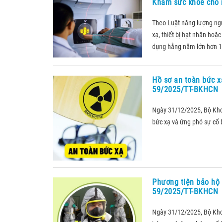
Khám sức khỏe cho 
Theo Luật năng lượng nguy
xạ, thiết bị hạt nhân hoặ
dụng hằng năm lớn hơn 1 
Hồ sơ an toàn bức x
59/2025/TT-BKHCN
Ngày 31/12/2025, Bộ Kh
bức xạ và ứng phó sự cố b
Phương tiện bảo hộ 
59/2025/TT-BKHCN
Ngày 31/12/2025, Bộ Kh