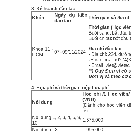
3. Kế hoạch đào tạo
Ngày dự kiến
Khóa
Thời gian và địa ch
đào tạo
Thời gian (Học viên
Buổi sáng: bắt đầu t
Buổi chiều: bắt đầu 
Địa chỉ đào tạo:
Khóa 11 -
07–09/11/2024
- Địa chỉ: 224, đườ
HCM
- Điện thoại: (0274
- Email: viet@viets
(*) Quý Đơn vị có 
Đơn vị và theo cơ 
4. Học phí và thời gian nộp học phí
H
ọc phí /1 Học viên/
(VNĐ)
Nội dung
(Dành cho học viên đ
lẻ)
Nội dung 1, 2, 3, 4, 5, 9,
1,575,000
10
Nội dung 13
1,995,000