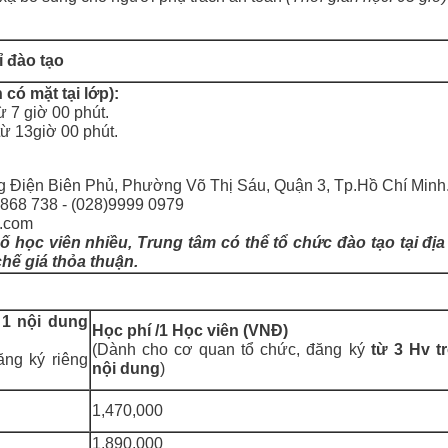
ỉ đào tạo
 có mặt tại lớ
p
):
ừ 7 giờ 00 phút.
từ 13giờ 00 phút.
ng Điện Biên Phủ, Phường Võ Thị Sáu, Quận 3, Tp.Hồ Chí Minh
)3868 738 - (028)9999 0979
ci.com
số học viên nhiều, Trung tâm có thể tổ chức đào tạo tại địa
chế giá thỏa thuận.
 1 nội dung
H
ọc phí /1 Học viên (VNĐ)
(Dành cho cơ quan tổ chức, đăng ký
từ
3 Hv tr
ăng ký riêng
nội dung
)
1,470,000
1,890,000