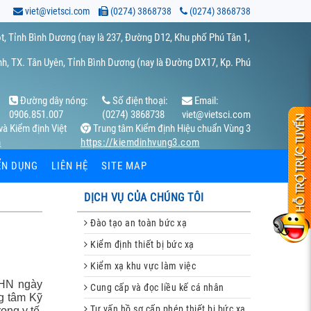
viet@vietsci.com
(0274) 3868738
(0274) 3868738
t, Tỉnh Bình Dương (nay là 237, Đường D12, Khu phố Phú Tân 1,
h, TX. Tân Uyên, Tỉnh Bình Dương (nay là Đường DX17, Kp. Phú
Đường dây nóng:
Số điện thoại:
Email:
0906.851.007
(0274) 3868738
viet@vietsci.com
và Kiểm định Việt
Trung tâm Kiểm định Hiệu chuẩn Vùng 3
m
https://kiemdinhvung3.com
ỂN DỤNG
LIÊN HỆ
SITE MAP
DỊCH VỤ CỦA CHÚNG TÔI
Đào tạo an toàn bức xạ
Kiểm định thiết bị bức xạ
Kiểm xạ khu vực làm việc
XHN ngày
Cung cấp và đọc liều kế cá nhân
g tâm Kỹ
Tư vấn hồ sơ cấp phép thiết bị bức xạ,
ong y tế,