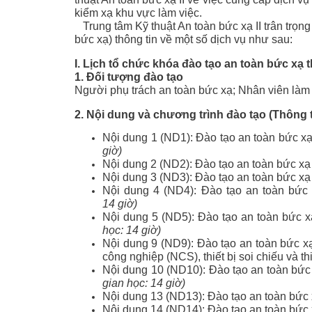
kiểm xạ khu vực làm việc.
Thiết kế chế tạo lắp đặt
Trung tâm Kỹ thuật An toàn bức xạ II trân trọ
Quang
bức xạ) thông tin về một số dịch vụ như sau:
Vận chuyển, áp tải nguồ
I. Lịch tổ chức khóa đào tạo an toàn bức xạ
chất phóng xạ
1. Đối tượng đào tạo
Người phụ trách an toàn bức xạ; Nhân viên làm v
2. Nội dung và chương trình đào tạo (Thông
Nội dung 1 (ND1): Đào tạo an toàn bức x
giờ)
Nội dung 2 (ND2): Đào tạo an toàn bức xạ 
Nội dung 3 (ND3): Đào tạo an toàn bức xạ
Nội dung 4 (ND4): Đào tạo an toàn bức
14 giờ)
Nội dung 5 (ND5): Đào tạo an toàn bức 
học: 14 giờ)
Nội dung 9 (ND9): Đào tạo an toàn bức xạ
công nghiệp (NCS), thiết bị soi chiếu và t
Nội dung 10 (ND10): Đào tạo an toàn bức
gian học: 14 giờ)
Nội dung 13 (ND13): Đào tạo an toàn bức
Nội dung 14 (ND14): Đào tạo an toàn bức