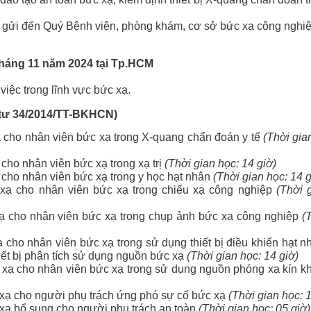
 phòng X-
ng gửi đến Quý Bệnh viện, phòng khám, cơ sở bức xạ công nghi
n bức xạ,
 tháng 11 năm 2024 tại Tp.HCM
iệc trong lĩnh vực bức xạ.
 tư 34/2014/TT-BKHCN)
ạ cho nhân viên bức xạ trong X-quang chẩn đoán y tế
(Thời gia
cho nhân viên bức xạ trong xạ trị
(Thời gian học: 14 giờ)
 cho nhân viên bức xạ trong y học hạt nhân
(Thời gian học: 14 g
 xạ cho nhân viên bức xạ trong chiếu xạ công nghiệp
(Thời 
xạ cho nhân viên bức xạ trong chụp ảnh bức xạ công nghiệp
(
 cho nhân viên bức xạ trong sử dụng thiết bị điều khiển hạt n
hiết bị phân tích sử dụng nguồn bức xạ
(Thời gian học: 14 giờ)
 xạ cho nhân viên bức xạ trong sử dụng nguồn phóng xạ kín 
 xạ cho người phụ trách ứng phó sự cố bức xạ
(Thời gian học: 1
 xạ bổ sung cho người phụ trách an toàn
(Thời gian học: 05 giờ)