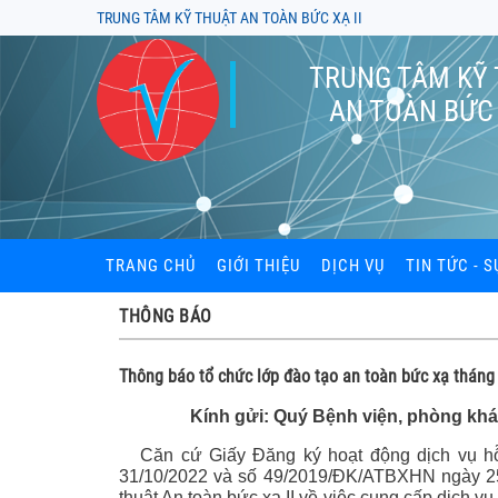
TRUNG TÂM KỸ THUẬT AN TOÀN BỨC XẠ II
TRUNG TÂM KỸ
AN TOÀN BỨC 
TRANG CHỦ
GIỚI THIỆU
DỊCH VỤ
TIN TỨC - S
Đào tạo an toàn bức xạ
THÔNG BÁO
Kiểm định thiết bị bức x
Thông báo tổ chức lớp đào tạo an toàn bức xạ tháng
Kiểm xạ khu vực làm vi
Kính gửi: Quý Bệnh viện, phòng khám,
Cung cấp và đọc liều kế
Căn cứ Giấy Đăng ký hoạt động dịch vụ hỗ
31/10/2022 và số 49/2019/ĐK/ATBXHN ngày 25
Tư vấn hồ sơ cấp phép t
xạ, thiết bị X-quang
thuật An toàn bức xạ II về việc cung cấp dịch vụ