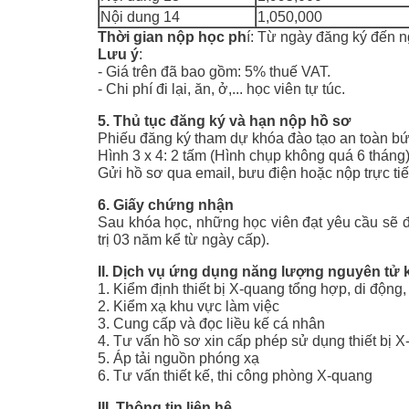
Nội dung 14
1,050,000
Thời gian nộp học ph
í: Từ ngày đăng ký đến n
Lưu ý
:
- Giá trên đã bao gồm: 5% thuế VAT.
- Chi phí đi lại, ăn, ở,... học viên tự túc.
5. Thủ tục đăng ký và hạn nộp hồ sơ
Phiếu đăng ký tham dự khóa đào tạo an toàn b
Hình 3 x 4: 2 tấm (Hình chụp không quá 6 tháng)
Gửi hồ sơ qua email, bưu điện hoặc nộp trực tiế
6. Giấy chứng nhận
Sau khóa học, những học viên đạt yêu cầu sẽ đ
trị 03 năm kể từ ngày cấp).
II. Dịch vụ ứng dụng năng lượng nguyên tử 
1. Kiểm định thiết bị X-quang tổng hợp, di độn
2. Kiểm xạ khu vực làm việc
3. Cung cấp và đọc liều kế cá nhân
4. Tư vấn hồ sơ xin cấp phép sử dụng thiết bị
5. Áp tải nguồn phóng xạ
6. Tư vấn thiết kế, thi công phòng X-quang
III. Thông tin liên hệ