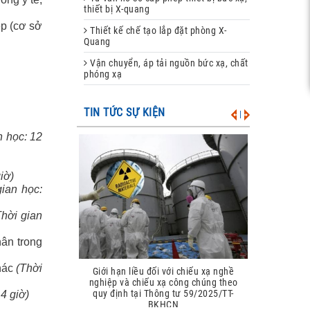
thiết bị X-quang
ệp (cơ sở
Thiết kế chế tạo lắp đặt phòng X-
Quang
Vận chuyển, áp tải nguồn bức xạ, chất
phóng xạ
TIN TỨC SỰ KIỆN
|
n học: 12
iờ)
gian học:
Thời gian
hân trong
khác
(Thời
Giới hạn liều đối với chiếu xạ nghề
nghiệp và chiếu xạ công chúng theo
quy định tại Thông tư 59/2025/TT-
4 giờ)
BKHCN