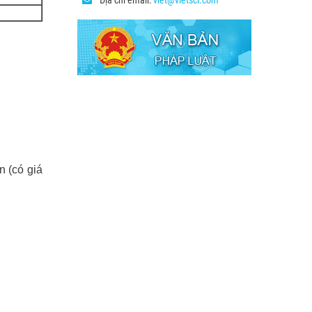
Địa chỉ email:
viet@vietsci.com
n (có giá