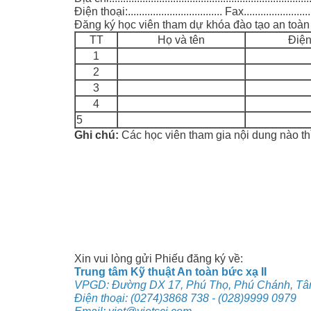
Điện thoại:.................................. Fax..........................
Đăng ký học viên tham dự khóa đào tạo an toàn b
TT
Họ và tên
Điện
1
2
3
4
5
Ghi chú:
Các học viên tham gia nội dung nào thì
…………………………...., n
(Lãnh đạo đơn v
Xin vui lòng gửi Phiếu đăng ký về:
Trung tâm Kỹ thuật An toàn bức xạ II
VPGD: Đường DX 17, Phú Thọ, Phú Chánh, Tâ
Điện thoại: (0274)3868 738 - (028)9999 0979