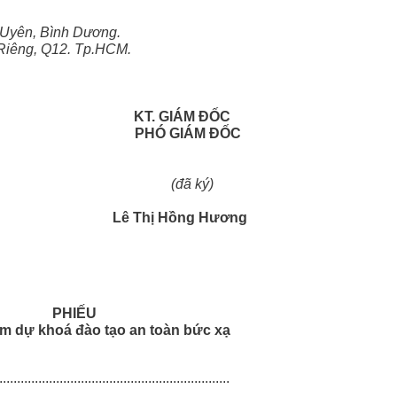
Uyên, Bình Dương.
Riêng, Q12. Tp.HCM.
KT. GIÁM ĐỐC
ận:
PHÓ GIÁM ĐỐC
V; (đã ký)
Lê Thị Hồng Hương
PHIẾU
m dự khoá đào tạo an toàn bức xạ
...............................................................
...............................................................