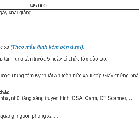
945,000
gày khai giảng.
ức xạ
(Theo mẫu đính kèm bên dưới).
.
p tại Trung tâm trước 5 ngày tổ chức lớp đào tạo.
ược Trung tâm Kỹ thuật An toàn bức xạ II cấp Giấy chứng nhậ
khác
g, nha, nhũ, tăng sáng truyền hình, DSA, Carm, CT Scanner,…
 X-quang, nguồn phóng xạ,…