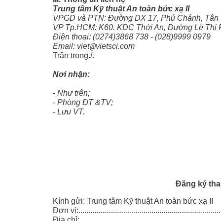
Trung tâm Kỹ thuật An toàn bức xạ II
VPGD và PTN: Đường DX 17, Phú Chánh, Tân 
VP Tp.HCM: K60. KDC Thới An, Đường Lê Thị 
Điện thoại: (0274)3868 738 - (028)9999 0979
@
Email: viet
vietsci.com
Trân trọng./.
Nơi nh
-
Như trên;
- Phòng ĐT &T
- Lưu VT.
Đăng ký tha
Kính gửi: Trung tâm Kỹ thuật An toàn bức xạ II
Đơn vị:..........................................................................
Địa chỉ:..........................................................................