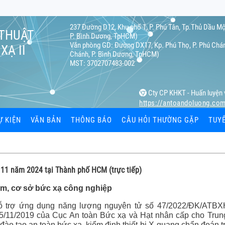
237 Đường D12, Khu phố 1, P. Phú Tân, Tp.Thủ Dầu Mộ
 THUẬT
P. Bình Dương, TpHCM)
Văn phòng GD: Đường DX17, Kp. Phú Thọ, P. Phú Chán
XẠ II
Chánh, P. Bình Dương, TpHCM)
MST: 3702707483-002
Cty CP KHKT - Huấn luyện 
https://antoandoluong.co
Ự KIỆN
VĂN BẢN
THÔNG BÁO
CÂU HỎI THƯỜNG GẶP
TUY
ạ
 11 năm 2024 tại Thành phố HCM (trực tiếp)
ệc
 cơ sở bức xạ công nghiệp
 cá nhân
 trợ ứng dụng năng lượng nguyên tử số 47/2022/ĐK/ATB
/11/2019 của Cục An toàn Bức xạ và Hạt nhân cấp cho Trun
hiết bị bức
 đào tạo an toàn bức xạ, kiểm định thiết bị X-quang chẩn đoán tr