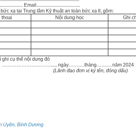
................. Email....................................
ức xạ tại Trung tâm Kỹ thuật an toàn bức xạ II, gồm:
 thoại
Nội dung học
Ghi c
 ghi cụ thể nội dung đó
gày…….…tháng…….…năm 2024
ị ký tên, đóng dấu)
n Uyên, Bình Dương