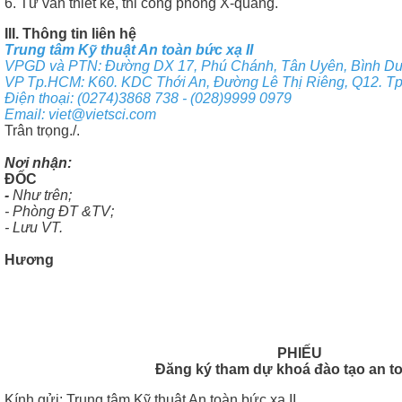
6. Tư vấn thiết kế, thi công phòng X-quang.
III. Thông tin liên hệ
Trung tâm Kỹ thuật An toàn bức xạ II
VPGD và PTN: Đường DX 17, Phú Chánh, Tân Uyên, Bình D
VP Tp.HCM: K60. KDC Thới An, Đường Lê Thị Riêng, Q12. T
Điện thoại: (0274)3868 738 - (028)9999 0979
Email: viet@vietsci.com
Trân trọng./.
Nơi nhậ
ĐỐC
-
Như trên;
- Phòng ĐT &TV; (
- Lưu VT.
Hương
PHIẾU
Đăng ký tham dự khoá đào tạo an toàn
Kính gửi: Trung tâm Kỹ thuật An toàn bức xạ II