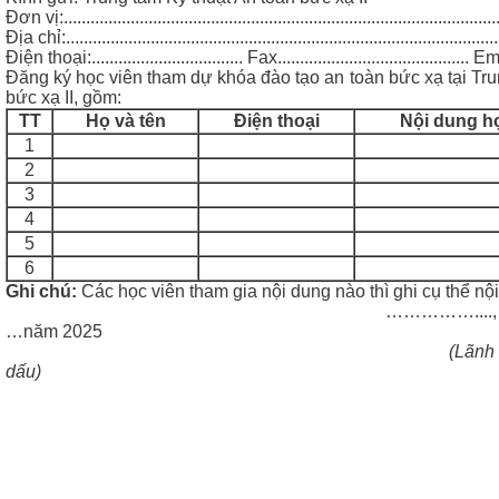
Đơn vị:...................................................................................................
Địa chỉ:..................................................................................................
Điện thoại:.................................. Fax........................................... Email
Đăng ký học viên tham dự khóa đào tạo an toàn bức xạ tại Tru
bức xạ II, gồm:
TT
Họ và tên
Điện thoại
Nội dung h
1
2
3
4
5
6
Ghi chú:
Các học viên tham gia nội dung nào thì ghi cụ thể nộ
……………...., ngày…….…
…năm 2025
(Lãnh đạo đơn vị ký t
dấu)