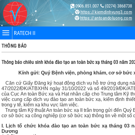
0906.851.007
(0274) 3868738
https://kiemdinhvung3.com
https://antoandoluong.com
RATECH II
THÔNG BÁO
Thông báo chiêu sinh khóa đào tạo an toàn bức xạ tháng 03 năm 20
Kính gửi: Quý Bệnh viện, phòng khám, cơ sở bức x
Căn cứ Giấy Đăng ký hoạt động dịch vụ hỗ trợ ứng dụng nă
nhân
47/2022/ĐK/ATBXHN ngày 31/10/2022 và số 49/2019/ĐK/AT
của Cục An toàn Bức xạ và Hạt nhân cấp cho Trung tâm Kỹ thu
bị
việc cung cấp dịch vụ đào tạo an toàn bức xạ, kiểm định thi
trong y tế, kiểm xạ khu vực làm việc.
Trung tâm Kỹ thuật An toàn bức xạ II trân trọng gửi đến Quý
cơ sở bức xạ công nghiệp (cơ sở bức xạ) thông tin về một số 
ng X-
I. Lịch tổ chức khóa đào tạo an toàn bức xạ tháng 03 n
Dương