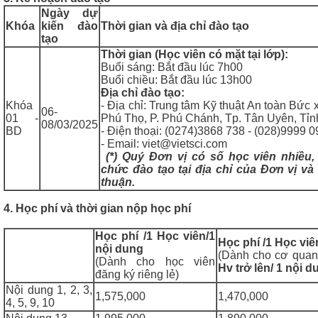
Ngày dự
Khóa
kiến đào
Thời gian và địa chỉ đào tạo
tạo
Thời gian (Học viên có mặt tại lớp):
Buổi sáng: Bắt đầu lúc 7h00
Buổi chiều: Bắt đầu lúc 13h00
Địa chỉ đào tạo:
Khóa
- Địa chỉ: Trung tâm Kỹ thuật An toàn Bức
06-
01 -
Phú Thọ, P. Phú Chánh, Tp. Tân Uyên, Tỉ
08/03/2025
BD
- Điện thoại: (0274)3868 738 - (028)9999 
- Email: viet@vietsci.com
(*) Quý Đơn vị có số học viên nhiều,
chức đào tạo tại địa chỉ của Đơn vị và
thuận.
4. Học phí và thời gian nộp học phí
H
ọc phí /1 Học viên/1
H
ọc phí /1 Học viê
nội dung
(Dành cho cơ quan
(Dành cho học viên
Hv trở lên/ 1 nội d
đăng ký riêng lẻ)
Nội dung 1, 2, 3,
1,575,000
1,470,000
4, 5, 9, 10