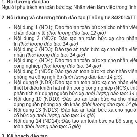
1. Đối tượng đào tạo
c xạ,
Người phụ trách an toàn bức xạ; Nhân viên làm việc trong lĩnh
2. Nội dung và chương trình đào tạo (Thông tư 34/2014/
Nội dung 1 (ND1): Đào tạo an toàn bức xạ cho nhân viê
chẩn đoán y tế
(thời lượng đào tạo: 12 giờ)
Nội dung 2 (ND2): Đào tạo an toàn bức xạ cho nhân
trị
(thời lượng đào tạo: 14 giờ)
Nội dung 3 (ND3): Đào tạo an toàn bức xạ cho nhân viên
nhân
(thời lượng đào tạo: 14 giờ)
Nội dung 4 (ND4): Đào tạo an toàn bức xạ cho nhân viê
công nghiệp
(thời lượng đào tạo: 14 giờ)
Nội dung 5 (ND5): Đào tạo an toàn bức xạ cho nhân viê
phóng xạ công nghiệp
(thời lượng đào tạo: 14 giờ)
Nội dung 9 (ND9): Đào tạo an toàn bức xạ cho nhân viê
thiết bị điều khiển hạt nhân trong công nghiệp (NCS), thiết
phân tích sử dụng nguồn bức xạ
(thời lượng đào tạo: 14 
Nội dung 10 (ND10): Đào tạo an toàn bức xạ cho nhân
dụng nguồn phóng xạ kín khác
(thời lượng đào tạo: 14 gi
Nội dung 13 (ND13): Đào tạo an toàn bức xạ cho ngườ
cố bức xạ
(thời lượng đào tạo: 14 giờ)
Nội dung 14 (ND14): Đào tạo an toàn bức xạ bổ sung 
toàn
(thời lượng đào tạo: 5 giờ)
3. Kế hoạch đào tạo