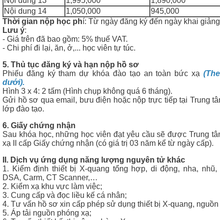
Nội dung 13
1,995,000
1,890,000
Nội dung 14
1,050,000
945,000
Thời gian nộp học ph
í: Từ ngày đăng ký đến ngày khai giảng
Lưu ý
:
- Giá trên đã bao gồm: 5% thuế VAT.
- Chi phí đi lại, ăn, ở,... học viên tự túc.
5. Thủ tục đăng ký và hạn nộp hồ sơ
Phiếu đăng ký tham dự khóa đào tạo an toàn bức xạ
(Th
dưới).
Hình 3 x 4: 2 tấm (Hình chụp không quá 6 tháng).
Gửi hồ sơ qua email, bưu điện hoặc nộp trực tiếp tại Trung t
lớp đào tạo.
6. Giấy chứng nhận
Sau khóa học, những học viên đạt yêu cầu sẽ được Trung tâ
xạ II cấp Giấy chứng nhận (có giá trị 03 năm kể từ ngày cấp).
II. Dịch vụ ứng dụng năng lượng nguyên tử khác
1. Kiểm định thiết bị X-quang tổng hợp, di động, nha, nhũ, 
DSA, Carm, CT Scanner,…
2. Kiểm xạ khu vực làm việc;
3. Cung cấp và đọc liều kế cá nhân;
4. Tư vấn hồ sơ xin cấp phép sử dụng thiết bị X-quang, nguồ
5. Áp tải nguồn phóng xạ;