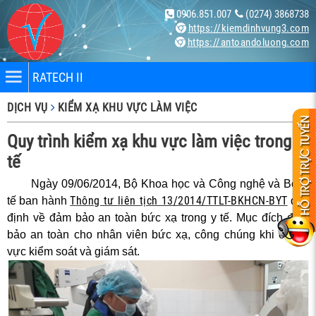
0906.851.007
(0274) 3868738
https://kiemdinhvung3.com
https://antoandoluong.com
RATECH II
DỊCH VỤ
KIỂM XẠ KHU VỰC LÀM VIỆC
Quy trình kiểm xạ khu vực làm việc trong y
tế
Ngày 09/06/2014, Bộ Khoa học và Công nghệ và Bộ Y
nhân
Thông tư liên tịch 13/2014/TTLT-BKHCN-BYT
tế ban hành
quy
định về đảm bảo an toàn bức xạ trong y tế. Mục đích đảm
bị
bảo an toàn cho nhân viên bức xạ, công chúng khi ở khu
vực kiểm soát và giám sát.
ng X-