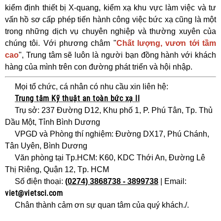
kiểm định thiết bị X-quang, kiểm xạ khu vực làm việc và tư
vấn hồ sơ cấp phép tiến hành công việc bức xạ cũng là một
trong những dịch vụ chuyên nghiệp và thường xuyên của
chúng tôi. Với phương châm "
Chất lượng, vươn tới tầm
cao
", Trung tâm sẽ luôn là người bạn đồng hành với khách
hàng của mình trên con đường phát triển và hội nhập.
Mọi tổ chức, cá nhân có nhu cầu xin liên hệ:
Trung tâm Kỹ thuật an toàn bức xạ II
Trụ sở: 237 Đường D12, Khu phố 1, P. Phú Tân, Tp. Thủ
Dầu Một, Tỉnh Bình Dương
VPGD và Phòng thí nghiệm: Đường DX17, Phú Chánh,
Tân Uyên, Bình Dương
Văn phòng tại Tp.HCM: K60, KDC Thới An, Đường Lê
Thị Riêng, Quận 12, Tp. HCM
Số điện thoại:
(0274) 3868738 - 3899738
| Email:
viet@vietsci.com
Chân thành cảm ơn sự quan tâm của quý khách./.