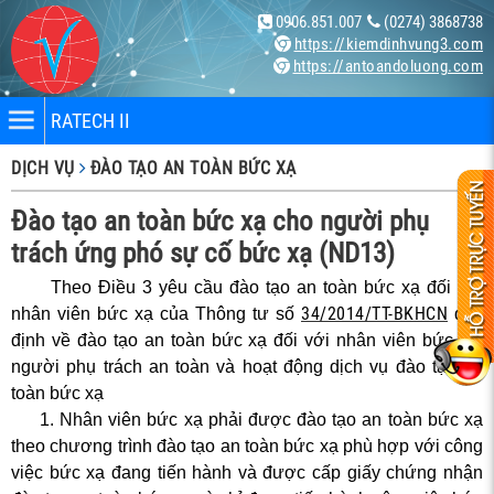
0906.851.007
(0274) 3868738
https://kiemdinhvung3.com
https://antoandoluong.com
RATECH II
DỊCH VỤ
ĐÀO TẠO AN TOÀN BỨC XẠ
Đào tạo an toàn bức xạ cho người phụ
trách ứng phó sự cố bức xạ (ND13)
Theo Điều 3 yêu cầu đào tạo an toàn bức xạ đối với
nhân
34/2014/TT-BKHCN
nhân viên bức xạ của Thông tư số
quy
định về đào tạo an toàn bức xạ đối với nhân viên bức xạ,
bị
người phụ trách an toàn và hoạt động dịch vụ đào tạo an
toàn bức xạ
1. Nhân viên bức xạ phải được đào tạo an toàn bức xạ
ng X-
theo chương trình đào tạo an toàn bức xạ phù hợp với công
việc bức xạ đang tiến hành và được cấp giấy chứng nhận