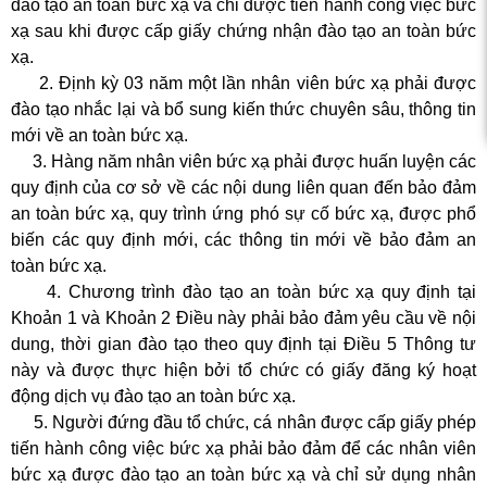
đào tạo an toàn bức xạ và chỉ được tiến hành công việc bức
c xạ,
xạ sau khi được cấp giấy chứng nhận đào tạo an toàn bức
xạ.
2. Định kỳ 03 năm một lần nhân viên bức xạ phải được
đào tạo nhắc lại và bổ sung kiến thức chuyên sâu, thông tin
mới về an toàn bức xạ.
3. Hàng năm nhân viên bức xạ phải được huấn luyện các
quy định của cơ sở về các nội dung liên quan đến bảo đảm
an toàn bức xạ, quy trình ứng phó sự cố bức xạ, được phổ
biến các quy định mới, các thông tin mới về bảo đảm an
toàn bức xạ.
4. Chương trình đào tạo an toàn bức xạ quy định tại
Khoản 1 và Khoản 2 Điều này phải bảo đảm yêu cầu về nội
dung, thời gian đào tạo theo quy định tại Điều 5 Thông tư
này và được thực hiện bởi tổ chức có giấy đăng ký hoạt
động dịch vụ đào tạo an toàn bức xạ.
5. Người đứng đầu tổ chức, cá nhân được cấp giấy phép
tiến hành công việc bức xạ phải bảo đảm để các nhân viên
bức xạ được đào tạo an toàn bức xạ và chỉ sử dụng nhân